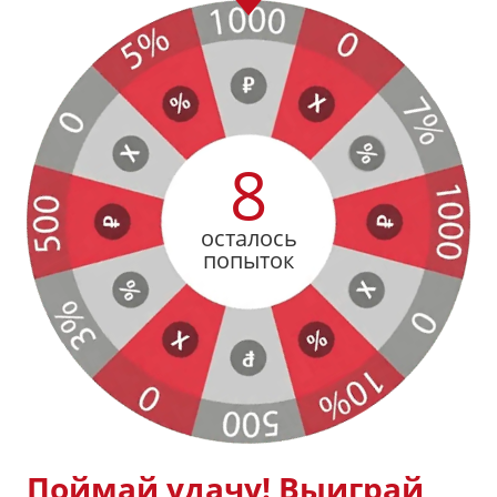
8
осталось
попыток
Поймай удачу! Выиграй